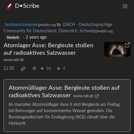
D•Scribe
fantawurstwasser
to
DACH - Deutschsprachige
@feddit.org
Community für Deutschland, Österreich, Schweiz
@feddit.org
·
2 years ago
Deutsch
Atomlager Asse: Bergleute stoßen
auf radioaktives Salzwasser
www.ndr.de
35
66
4
Atommülllager Asse: Bergleute stoßen auf
radioaktives Salzwasser
www.ndr.de
Im maroden Atommülllager Asse II sind Bergleute am Freitag
bei Bohrungen auf kontaminiertes Wasser gestoßen. Die
Bundesgesellschaft für Endlagerung (BGE) rätselt über die
Herkunft.