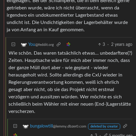
eingelagert. Bei der Schlamperei, die in dem Bereich gerne
getrieben wurde, wäre ich nicht überrascht, wenn da
irgendwo ein undokumentierter Lagerbestand etwas
undicht ist. Die Undichtigkeiten der Lagerbehälter wurde
ja von Anfang an in Kauf genommen.
3
·
2 years ago
You
@feddit.org
Wie schön. Das waren tatsächlich etwas… unbedarftere(?)
Zeiten. Hauptsache wäre für mich aber immer noch, dass
der ganze Müll dort aber - wie geplant - wieder
herausgeholt wird. Sollte allerdings die CxU wieder in
Regierungsverantwortung kommen, weiß ich ehrlich
gesagt aber nicht, ob sie das Projekt nicht erstmal
verzögern und aussitzen würden. Wer möchte es sich
schließlich beim Wähler mit einer neuen (End-)Lagerstätte
verscherzen.
bungalowtill
@lemmy.dbzer0.com
deleted by creator
3
·
5 months ago