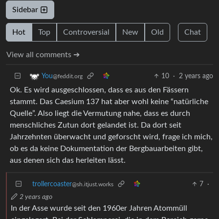
Sidebar
Hot
Top
Controversial
New
Old
Chat
View all comments ➔
10
·
2 years ago
You
@feddit.org
Ok. Es wird ausgeschlossen, dass es aus den Fässern
stammt. Das Caesium 137 hat aber wohl keine “natürliche
Quelle”. Also liegt die Vermutung nahe, dass es durch
menschliches Zutun dort gelandet ist. Da dort seit
Jahrzehnten überwacht und geforscht wird, frage ich mich,
ob es da keine Dokumentation der Bergbauarbeiten gibt,
aus denen sich das herleiten lässt.
trollercoaster
7
·
@sh.itjust.works
2 years ago
In der Asse wurde seit den 1960er Jahren Atommüll