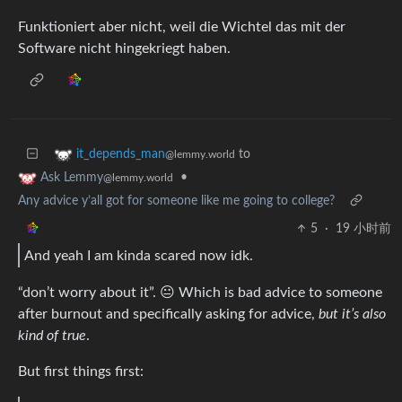
Funktioniert aber nicht, weil die Wichtel das mit der
Software nicht hingekriegt haben.
to
it_depends_man
@lemmy.world
•
Ask Lemmy
@lemmy.world
Any advice y’all got for someone like me going to college?
5
·
19 小时前
And yeah I am kinda scared now idk.
“don’t worry about it”. 😐 Which is bad advice to someone
after burnout and specifically asking for advice,
but it’s also
kind of true
.
But first things first: