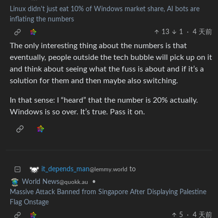
Linux didn't just eat 10% of Windows market share, AI bots are
inflating the numbers
13
1
·
4 天前
The only interesting thing about the numbers is that
eventually, people outside the tech bubble will pick up on it
and think about seeing what the fuss is about and if it’s a
solution for them and then maybe also switching.
In that sense: I “heard” that the number is 20% actually.
Windows is so over. It’s true. Pass it on.
to
it_depends_man
@lemmy.world
•
World News
@quokk.au
Massive Attack Banned from Singapore After Displaying Palestine
Flag Onstage
5
·
4 天前