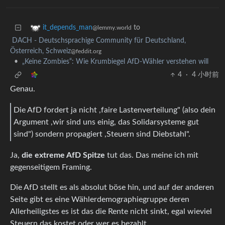
to
it_depends_man
@lemmy.world
DACH - Deutschsprachige Community für Deutschland,
Österreich, Schweiz
@feddit.org
•
„Keine Zombies“: Wie Krumbiegel AfD-Wähler verstehen will
4
·
4 小时前
Genau.
Die AfD fordert ja nicht ,faire Lastenverteilung" (also dein
Argument ,wir sind uns einig, das Solidarsysteme gut
sind") sondern propagiert ,Steuern sind Diebstahl".
Ja,
die extreme AfD Spitze
tut das. Das meine ich mit
gegenseitigem Framing.
Die AfD stellt es als absolut böse hin, und auf der anderen
Seite gibt es eine Wählerdemographiegruppe deren
Allerheiligstes es ist das die Rente nicht sinkt, egal wieviel
Steuern das kostet oder wer es bezahlt.