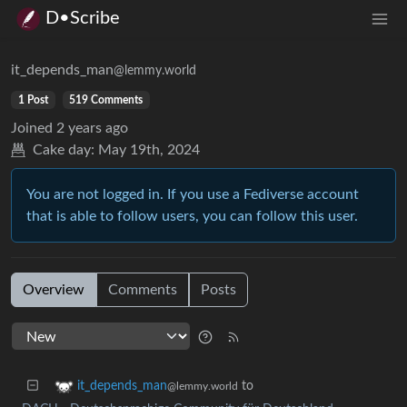
D•Scribe
it_depends_man
@lemmy.world
1 Post
519 Comments
Joined
2 years ago
Cake day:
May 19th, 2024
You are not logged in. If you use a Fediverse account
that is able to follow users, you can follow this user.
Overview
Comments
Posts
to
it_depends_man
@lemmy.world