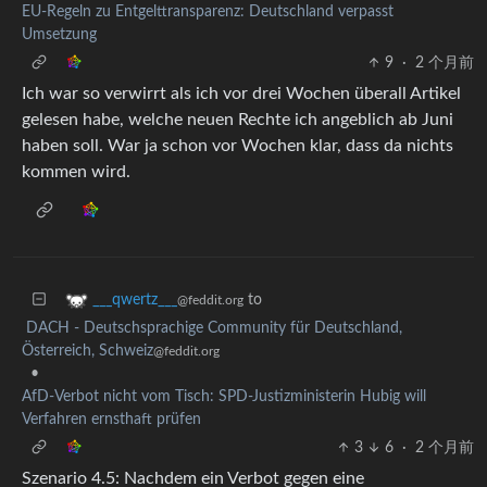
EU-Regeln zu Entgelttransparenz: Deutschland verpasst
Umsetzung
9
·
2 个月前
Ich war so verwirrt als ich vor drei Wochen überall Artikel
gelesen habe, welche neuen Rechte ich angeblich ab Juni
haben soll. War ja schon vor Wochen klar, dass da nichts
kommen wird.
to
___qwertz___
@feddit.org
DACH - Deutschsprachige Community für Deutschland,
Österreich, Schweiz
@feddit.org
•
AfD-Verbot nicht vom Tisch: SPD-Justizministerin Hubig will
Verfahren ernsthaft prüfen
3
6
·
2 个月前
Szenario 4.5: Nachdem ein Verbot gegen eine