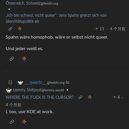
Österreich, Schweiz
@feddit.org
•
„Ich bin schwul, nicht queer“: Jens Spahn grenzt sich von
Identitätspolitik ab
11
·
4 个月前
Spahn wäre homophob, wäre er selbst nicht queer.
Und jeder weiß es.
to
___qwertz___
@feddit.org
•
Lemmy Shitpost
@lemmy.world
WHERE THE FUCK IS THE CURSOR?
4
·
4 个月前
I, too, use KDE at work.