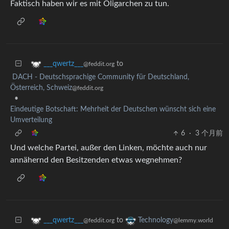
Faktisch haben wir es mit Oligarchen zu tun.
to
___qwertz___
@feddit.org
DACH - Deutschsprachige Community für Deutschland,
Österreich, Schweiz
@feddit.org
•
Eindeutige Botschaft: Mehrheit der Deutschen wünscht sich eine
Umverteilung
6
·
3 个月前
Und welche Partei, außer den Linken, möchte auch nur
annähernd den Besitzenden etwas wegnehmen?
to
___qwertz___
Technology
@feddit.org
@lemmy.world