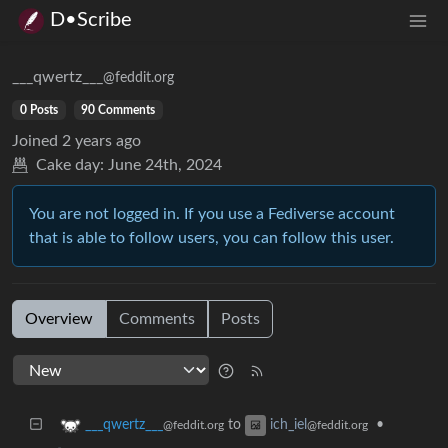
D•Scribe
___qwertz___
@feddit.org
0 Posts
90 Comments
Joined
2 years ago
Cake day:
June 24th, 2024
You are not logged in. If you use a Fediverse account
that is able to follow users, you can follow this user.
Overview
Comments
Posts
to
•
___qwertz___
ich_iel
@feddit.org
@feddit.org