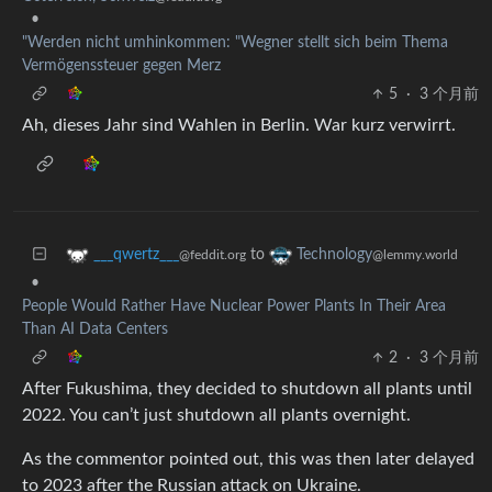
•
"Werden nicht umhinkommen: "Wegner stellt sich beim Thema
Vermögenssteuer gegen Merz
5
·
3 个月前
Ah, dieses Jahr sind Wahlen in Berlin. War kurz verwirrt.
to
___qwertz___
Technology
@feddit.org
@lemmy.world
•
People Would Rather Have Nuclear Power Plants In Their Area
Than AI Data Centers
2
·
3 个月前
After Fukushima, they decided to shutdown all plants until
2022. You can’t just shutdown all plants overnight.
As the commentor pointed out, this was then later delayed
to 2023 after the Russian attack on Ukraine.