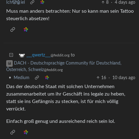
Ich🤡🤖iel
8
·
4 days ago
Muss man anders betrachten: Nur so kann man sein Tattoo
steuerlich absetzen!
to
___qwertz___
@feddit.org
DACH - Deutschsprachige Community für Deutschland,
Österreich, Schweiz
@feddit.org
•
Medium
16
·
10 days ago
Das der deutsche Staat mit solchen Unternehmen
zusammenarbeitet um ihr Geschäft ins legale zu heben,
statt sie ins Gefängnis zu stecken, ist für mich völlig
verrückt.
Einfach groß genug und ausreichend reich sein lol.