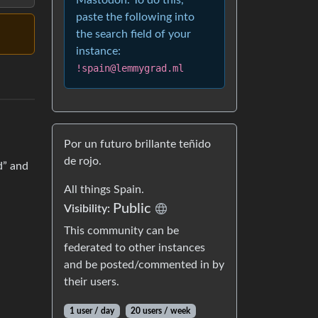
Mastodon. To do this,
paste the following into
the search field of your
instance:
!spain@lemmygrad.ml
Por un futuro brillante teñido
de rojo.
d” and
All things Spain.
Public
Visibility:
This community can be
federated to other instances
and be posted/commented in by
their users.
1 user / day
20 users / week