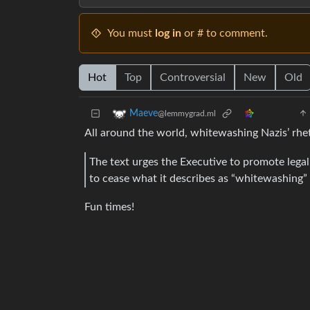
You must
log in
or # to comment.
Hot
Top
Controversial
New
Old
Maeve
@lemmygrad.ml
All around the world, whitewashing Nazis’ rheto
The text urges the Executive to promote legal 
to cease what it describes as “whitewashing” 
Fun times!