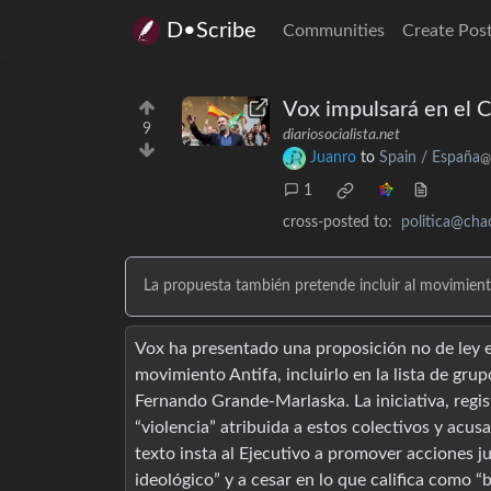
D•Scribe
Communities
Create Pos
Vox impulsará en el C
9
diariosocialista.net
Juanro
to
Spain / España
@
1
cross-posted to:
politica@cha
La propuesta también pretende incluir al movimiento
Vox ha presentado una proposición no de ley e
movimiento Antifa, incluirlo en la lista de grup
Fernando Grande-Marlaska. La iniciativa, regi
“violencia” atribuida a estos colectivos y acus
texto insta al Ejecutivo a promover acciones jud
ideológico” y a cesar en lo que califica como 