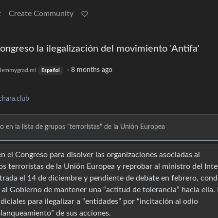
t
Create Community
ongreso la ilegalización del movimiento 'Antifa'
·
8 months ago
lemmygrad.ml
Español
chara.club
 en la lista de grupos "terroristas" de la Unión Europea
n el Congreso para disolver las organizaciones asociadas al
os terroristas de la Unión Europea y reprobar al ministro del Inte
strada el 14 de diciembre y pendiente de debate en febrero, cond
a al Gobierno de mantener una “actitud de tolerancia” hacia ella. 
iciales para ilegalizar a “entidades” por “incitación al odio
“blanqueamiento” de sus acciones.