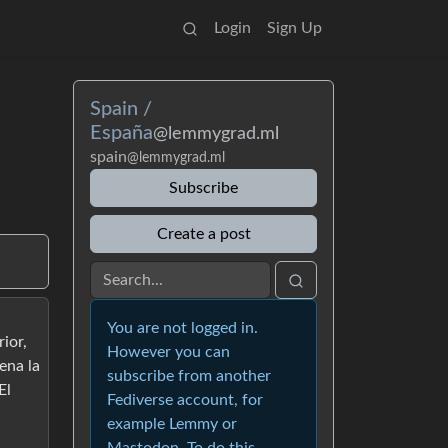
Login
Sign Up
Spain /
España
@lemmygrad.ml
spain
@lemmygrad.ml
Subscribe
Create a post
You are not logged in.
rior,
However you can
ena la
subscribe from another
El
Fediverse account, for
example Lemmy or