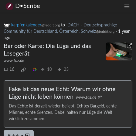
D•Scribe
karpfenkalender
to
DACH - Deutschsprachige
@feddit.org
Community für Deutschland, Österreich, Schweiz
·
1 year
@feddit.org
ago
Bar oder Karte: Die Lüge und das
Lesegerät
www.taz.de
16
10
23
Fake ist das neue Echt: Warum wir ohne
Lüge nicht leben können
www.taz.de
Das Echte ist derzeit wieder beliebt. Echtes Bargeld, echte
Männer, echte Grenzen. Dabei halten nur Lüge die Welt
wirklich zusammen.
Sidebar