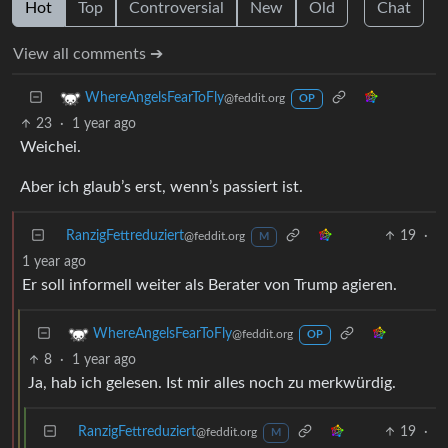
Hot
Top
Controversial
New
Old
Chat
View all comments ➔
WhereAngelsFearToFly
@feddit.org
OP
23
·
1 year ago
Weichei.
Aber ich glaub’s erst, wenn’s passiert ist.
RanzigFettreduziert
19
·
@feddit.org
M
1 year ago
Er soll informell weiter als Berater von Trump agieren.
WhereAngelsFearToFly
@feddit.org
OP
8
·
1 year ago
Ja, hab ich gelesen. Ist mir alles noch zu merkwürdig.
RanzigFettreduziert
19
·
@feddit.org
M