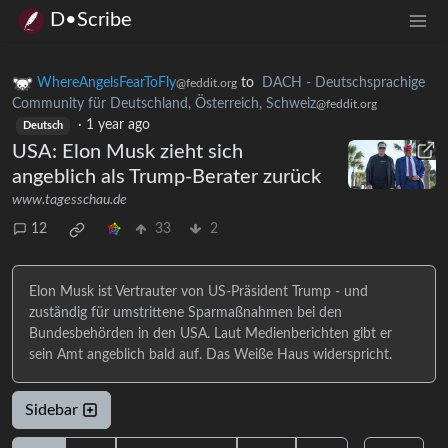
D•Scribe
WhereAngelsFearToFly
to
DACH - Deutschsprachige
@feddit.org
Community für Deutschland, Österreich, Schweiz
@feddit.org
·
1 year ago
Deutsch
USA: Elon Musk zieht sich
angeblich als Trump-Berater zurück
www.tagesschau.de
12
33
2
Elon Musk ist Vertrauter von US-Präsident Trump - und
zuständig für umstrittene Sparmaßnahmen bei den
Bundesbehörden in den USA. Laut Medienberichten gibt er
sein Amt angeblich bald auf. Das Weiße Haus widerspricht.
Sidebar