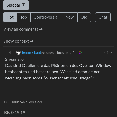
Sidebar
Hot
Top
Controversial
New
Old
Chat
View all comments ➔
Show context ➔
1
·
lennivelkant
@discuss.tchncs.de
2 years ago
Das sind Quellen die das Phänomen des Overton Window
beobachten und beschreiben. Was sind denn deiner
Meinung nach sonst “wissenschaftliche Belege”?
UI: unknown version
BE: 0.19.19