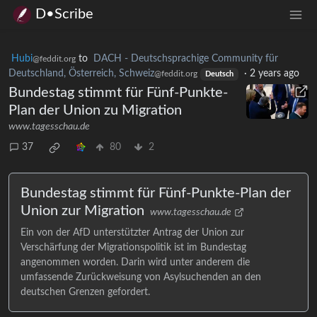
D•Scribe
Hubi
to
DACH - Deutschsprachige Community für
@feddit.org
Deutschland, Österreich, Schweiz
·
2 years ago
@feddit.org
Deutsch
Bundestag stimmt für Fünf-Punkte-
Plan der Union zu Migration
www.tagesschau.de
37
80
2
Bundestag stimmt für Fünf-Punkte-Plan der
Union zur Migration
www.tagesschau.de
Ein von der AfD unterstützter Antrag der Union zur
Verschärfung der Migrationspolitik ist im Bundestag
angenommen worden. Darin wird unter anderem die
umfassende Zurückweisung von Asylsuchenden an den
deutschen Grenzen gefordert.