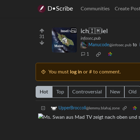
D•Scribe
Communities
Create Pos
ich🇮🇲iel
31
infosec.pub
Manucode
to
@infosec.pub
1
You must
log in
or # to comment.
Hot
Top
Controversial
New
Old
UpperBroccoli
@lemmy.blahaj.zone