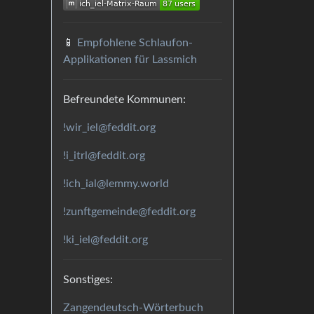
📱
Empfohlene Schlaufon-
Applikationen für Lassmich
Befreundete Kommunen:
!wir_iel@feddit.org
!i_itrl@feddit.org
!ich_ial@lemmy.world
!zunftgemeinde@feddit.org
!ki_iel@feddit.org
Sonstiges:
Zangendeutsch-Wörterbuch