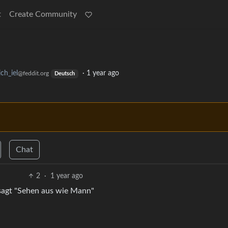
t
Create Community
ich_iel
·
1 year ago
@feddit.org
Deutsch
Chat
2
·
1 year ago