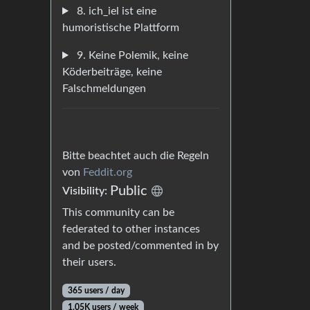
8. ich_iel ist eine
humoristische Plattform
9. Keine Polemik, keine
Köderbeiträge, keine
Falschmeldungen
Bitte beachtet auch die Regeln
von
Feddit.org
Public
Visibility:
This community can be
federated to other instances
and be posted/commented in by
their users.
365 users / day
1.05K users / week