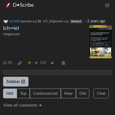
D•Scribe
achaltn
to
ich_iel
·
2 years ago
@feddit.org
@feddit.org
Deutsch
ich➖iel
i.imgur.com
15
100
Sidebar
Hot
Top
Controversial
New
Old
Chat
View all comments ➔