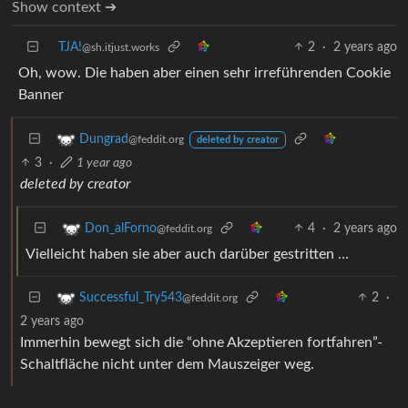
Show context ➔
TJA!
2
·
2 years ago
@sh.itjust.works
Oh, wow. Die haben aber einen sehr irreführenden Cookie
Banner
Dungrad
@feddit.org
deleted by creator
3
·
1 year ago
deleted by creator
4
·
2 years ago
Don_alForno
@feddit.org
Vielleicht haben sie aber auch darüber gestritten …
2
·
Successful_Try543
@feddit.org
2 years ago
Immerhin bewegt sich die “ohne Akzeptieren fortfahren”-
Schaltfläche nicht unter dem Mauszeiger weg.