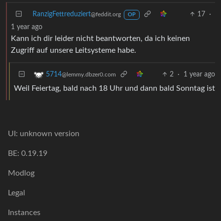
RanzigFettreduziert
17
·
@feddit.org
OP
1 year ago
Kann ich dir leider nicht beantworten, da ich keinen
Zugriff auf unsere Leitsysteme habe.
2
·
1 year ago
5714
@lemmy.dbzer0.com
Weil Feiertag, bald nach 18 Uhr und dann bald Sonntag ist
UI: unknown version
BE: 0.19.19
Modlog
Legal
Instances