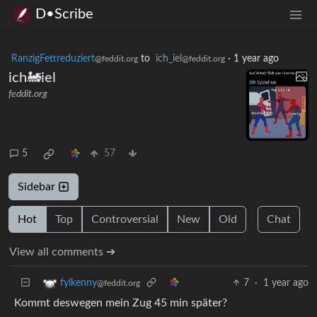
D•Scribe
RanzigFettreduziert
to
ich_iel
·
1 year ago
@feddit.org
@feddit.org
ich🚂iel
feddit.org
5
57
Sidebar
Hot
Top
Controversial
New
Old
Chat
View all comments ➔
7
·
1 year ago
fylkenny
@feddit.org
Kommt deswegen mein Zug 45 min später?